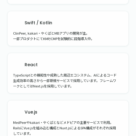
Swift / Kotlin
ClinPeer, kakari・やくばとMBアプリの開発が主。

一部プロダクトにてKMP/CMPを試験的に段階導入中。
React
TypeScriptとの親和性や成熟した周辺エコシステム、AIによるコード
生成効率の高さから一部新規サービスで採用しています。フレームワ
ークとしてはNext.jsを採用しています。
Vue.js
MedPeerやkakari・やくばとなどメドピアの主要サービスで利用。

RailsにVue.jsを組み込む構成とNuxt.jsによるSPA構成がそれぞれ採用
しています。